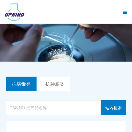
抗病毒类
抗肿瘤类
站内检索